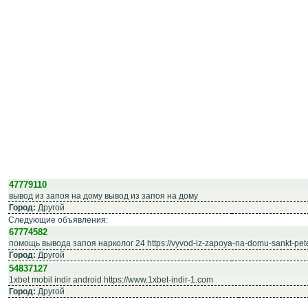
47779110
вывод из запоя на дому вывод из запоя на дому
Город:
Другой
Следующие объявления:
67774582
помощь вывода запоя нарколог 24 https://vyvod-iz-zapoya-na-domu-sankt-pet
Город:
Другой
54837127
1xbet mobil indir android https://www.1xbet-indir-1.com
Город:
Другой